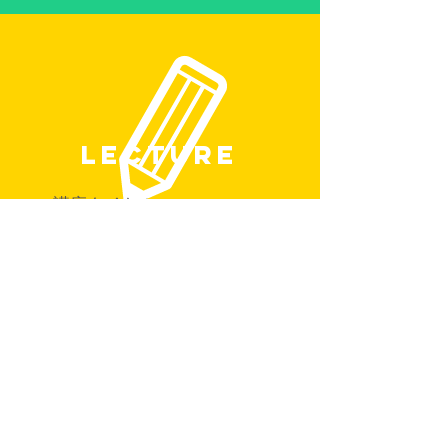
LECTURE
■講座タイトル
・話し方、伝え方、あがり症克服
・一日でしゃべりが上手になる方法
・ゆとり世代と付き合う方法
・ステージメンタルから学ぶ
～心の鍛え方～
・MC、司会、発声発音、読み聞かせ
・ステージ心理、顧客心理、男女の心理
・街コン：異性へのアプローチ法
・アンガーマネージメント
・マインドフルネス
・ダンススクール
​・その他各種講座