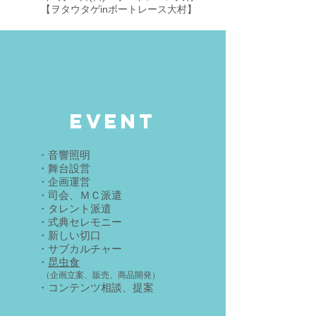
​【ヲタウタゲinボートレース大村】
What We Do
​私たちができること
​​当社は、タレントを兼ね揃えたイベント屋さんです。
お客様のお気持ちに沿ったプランをお届けします​。
EVENT
・音響照明
・舞台設営
・企画運営
・司会、ＭＣ派遣
・タレント派遣
・式典セレモニー
・新しい切口
​・サブカルチャー
・
昆虫食
（企画立案、販売、商品開発）
・コンテンツ相談、提案