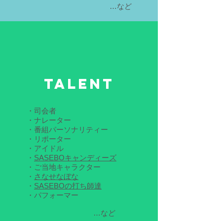
…など
TALENT
・司会者
・ナレーター
・番組パーソナリティー
・リポーター
・アイドル
・
SASEBOキャンディーズ
・ご当地キャラクター
​・
さなせなぼな
・
SASEBOの打ち師達
・パフォーマー
…など